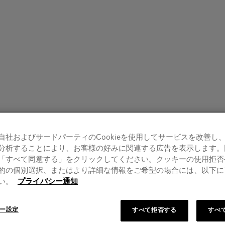
自社およびサードパーティのCookieを使用してサービスを改善し
分析することにより、お客様の好みに関連する広告を表示します。
「すべて同意する」をクリックしてください。クッキーの使用拒否
的の個別選択、またはより詳細な情報をご希望の場合には、以下に
い。
プライバシー通知
ー設定
すべて拒否する
すべ