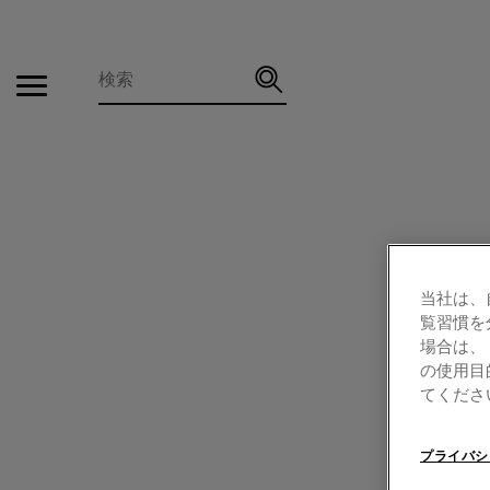
検
索
当社は、
覧習慣を
場合は、
の使用目
てくださ
プライバシ