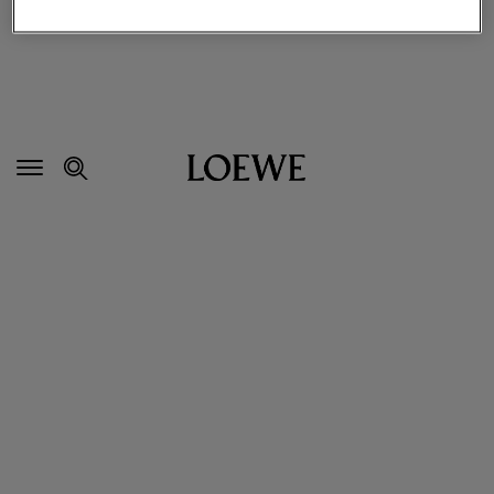
セ
カ
ン
ダ
リ
ナ
ビ
ゲ
ー
シ
ョ
ン